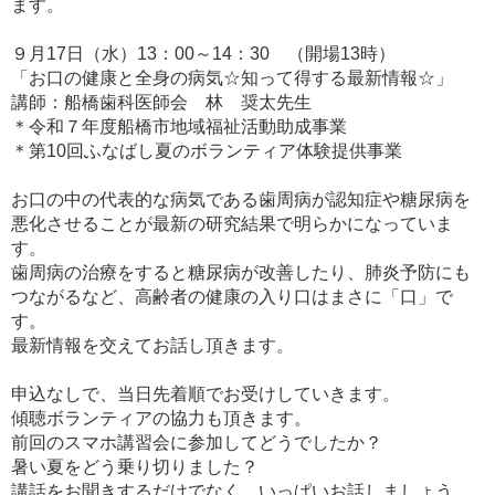
ます。
９月17日（水）13：00～14：30 （開場13時）
「お口の健康と全身の病気☆知って得する最新情報☆」
講師：船橋歯科医師会 林 奨太先生
＊令和７年度船橋市地域福祉活動助成事業
＊第10回ふなばし夏のボランティア体験提供事業
お口の中の代表的な病気である歯周病が認知症や糖尿病を
悪化させることが最新の研究結果で明らかになっていま
す。
歯周病の治療をすると糖尿病が改善したり、肺炎予防にも
つながるなど、高齢者の健康の入り口はまさに「口」で
す。
最新情報を交えてお話し頂きます。
申込なしで、当日先着順でお受けしていきます。
傾聴ボランティアの協力も頂きます。
前回のスマホ講習会に参加してどうでしたか？
暑い夏をどう乗り切りました？
講話をお聞きするだけでなく、いっぱいお話しましょう。