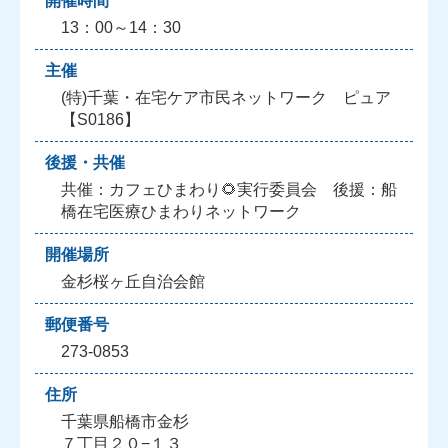
開催時間
13：00～14：30
主催
(特)千葉・在宅ケア市民ネットワーク ピュア
【S0186】
後援・共催
共催：カフェひまわり🌻実行委員会 後援：船
橋在宅医療ひまわりネットワーク
開催場所
金杉桜ヶ丘自治会館
郵便番号
273-0853
住所
千葉県船橋市金杉
７丁目２０−１３