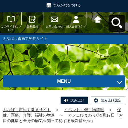
ひらがなをつける
このサイトにつ
新規登録
お問い合わせ
個人会員ログイ
ふなばし市民力
いて
ン
発見サイトへ戻
る
ふなばし市民力発見サイト
MENU
読み上げ
読み上げ設定
ふなばし市民力発見サイト
＞
イベント・催し物情報
＞
保
健、医療、介護、福祉の増進
＞
カフェひまわり🌻9月17日「お
口の健康と全身の病気☆知って得する最新情報☆」