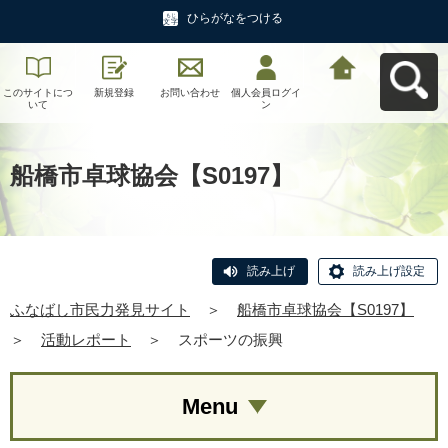
ひらがなをつける
このサイトにつ
新規登録
お問い合わせ
個人会員ログイ
ふなばし市民力
いて
ン
発見サイトへ戻
る
船橋市卓球協会【S0197】
読み上げ
読み上げ設定
ふなばし市民力発見サイト
＞
船橋市卓球協会【S0197】
＞
活動レポート
＞
スポーツの振興
Menu