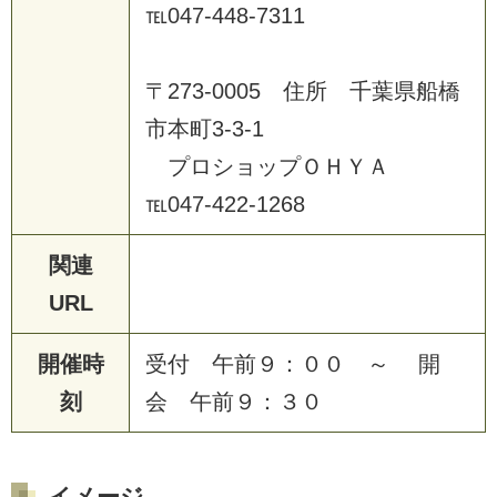
℡
0
4
7
-
4
4
8
-
7
3
1
1
〒
2
7
3
-
0
0
0
5
住
所
千
葉
県
船
橋
市
本
町
3
-
3
-
1
プ
ロ
シ
ョ
ッ
プ
Ｏ
Ｈ
Ｙ
Ａ
℡
0
4
7
-
4
2
2
-
1
2
6
8
関連
URL
開催時
受
付
午
前
９
：
０
０
～
開
刻
会
午
前
９
：
３
０
イメージ