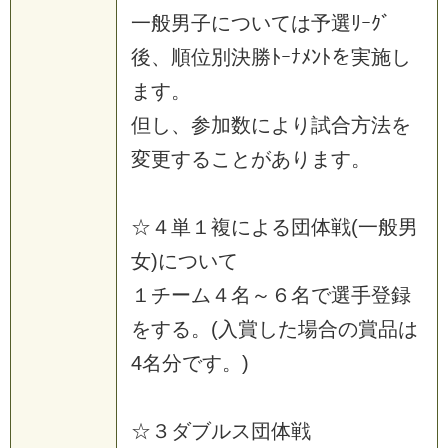
一
般
男
子
に
つ
い
て
は
予
選
ﾘ
ｰ
ｸ
ﾞ
後
、
順
位
別
決
勝
ﾄ
ｰ
ﾅ
ﾒ
ﾝ
ﾄ
を
実
施
し
ま
す
。
但
し
、
参
加
数
に
よ
り
試
合
方
法
を
変
更
す
る
こ
と
が
あ
り
ま
す
。
☆
４
単
１
複
に
よ
る
団
体
戦
(
一
般
男
女
)
に
つ
い
て
１
チ
ー
ム
４
名
～
６
名
で
選
手
登
録
を
す
る
。
(
入
賞
し
た
場
合
の
賞
品
は
4
名
分
で
す
。
)
☆
３
ダ
ブ
ル
ス
団
体
戦