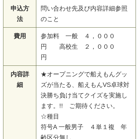
申込方
問
い
合
わ
せ
先
及
び
内
容
詳
細
参
照
法
の
こ
と
費用
参
加
料
一
般
４
，
０
０
０
円
高
校
生
２
，
０
０
０
円
内容詳
★
オ
ー
プ
ニ
ン
グ
で
船
え
も
ん
グ
ッ
細
ズ
が
当
た
る
、
船
え
も
ん
V
S
卓
球
対
決
勝
ち
負
け
当
て
ク
イ
ズ
を
実
施
し
ま
す
。
!
!
ご
期
待
く
だ
さ
い
。
☆
種
目
符
号
A
一
般
男
子
４
単
１
複
年
齢
区
分
無
し