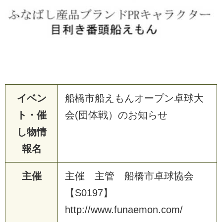
イベン
船橋市船えもんオープン卓球大
ト・催
会(団体戦）のお知らせ
し物情
報名
主催
主
催
主
管
船
橋
市
卓
球
協
会
【
S
0
1
9
7
】
h
t
t
p
:
/
/
w
w
w
.
f
u
n
a
e
m
o
n
.
c
o
m
/