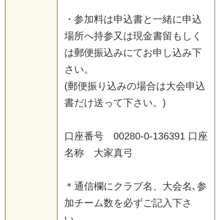
・
参
加
料
は
申
込
書
と
一
緒
に
申
込
場
所
へ
持
参
又
は
現
金
書
留
も
し
く
は
郵
便
振
込
み
に
て
お
申
し
込
み
下
さ
い
。
(
郵
便
振
り
込
み
の
場
合
は
大
会
申
込
書
だ
け
送
っ
て
下
さ
い
。
)
口
座
番
号
0
0
2
8
0
-
0
-
1
3
6
3
9
1
口
座
名
称
大
家
真
弓
＊
通
信
欄
に
ク
ラ
ブ
名
、
大
会
名
､
参
加
チ
ー
ム
数
を
必
ず
ご
記
入
下
さ
い
。