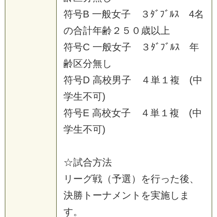
符
号
B
一
般
女
子
３
ﾀ
ﾞ
ﾌ
ﾞ
ﾙ
ｽ
4
名
の
合
計
年
齢
２
５
０
歳
以
上
符
号
C
一
般
女
子
３
ﾀ
ﾞ
ﾌ
ﾞ
ﾙ
ｽ
年
齢
区
分
無
し
符
号
D
高
校
男
子
４
単
１
複
(
中
学
生
不
可
)
符
号
E
高
校
女
子
４
単
１
複
(
中
学
生
不
可
)
☆
試
合
方
法
リ
ー
グ
戦
（
予
選
）
を
行
っ
た
後
、
決
勝
ト
ー
ナ
メ
ン
ト
を
実
施
し
ま
す
。