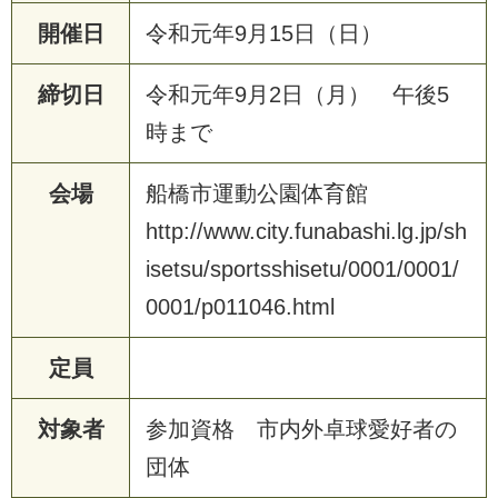
開催日
令
和
元
年
9
月
1
5
日
（
日
）
締切日
令
和
元
年
9
月
2
日
（
月
）
午
後
5
時
ま
で
会場
船
橋
市
運
動
公
園
体
育
館
h
t
t
p
:
/
/
w
w
w
.
c
i
t
y
.
f
u
n
a
b
a
s
h
i
.
l
g
.
j
p
/
s
h
i
s
e
t
s
u
/
s
p
o
r
t
s
s
h
i
s
e
t
u
/
0
0
0
1
/
0
0
0
1
/
0
0
0
1
/
p
0
1
1
0
4
6
.
h
t
m
l
定員
対象者
参
加
資
格
市
内
外
卓
球
愛
好
者
の
団
体