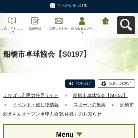
ひらがなをつける
このサイトにつ
新規登録
お問い合わせ
個人会員ログイ
ふなばし市民力
いて
ン
発見サイトへ戻
る
船橋市卓球協会【S0197】
読み上げ
読み上げ設定
ふなばし市民力発見サイト
＞
船橋市卓球協会【S0197】
＞
イベント・催し物情報
＞
スポーツの振興
＞
船橋市
船えもんオープン卓球大会(団体戦）のお知らせ
Menu