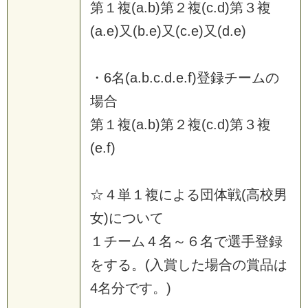
第
１
複
(
a
.
b
)
第
２
複
(
c
.
d
)
第
３
複
(
a
.
e
)
又
(
b
.
e
)
又
(
c
.
e
)
又
(
d
.
e
)
・
6
名
(
a
.
b
.
c
.
d
.
e
.
f
)
登
録
チ
ー
ム
の
場
合
第
１
複
(
a
.
b
)
第
２
複
(
c
.
d
)
第
３
複
(
e
.
f
)
☆
４
単
１
複
に
よ
る
団
体
戦
(
高
校
男
女
)
に
つ
い
て
１
チ
ー
ム
４
名
～
６
名
で
選
手
登
録
を
す
る
。
(
入
賞
し
た
場
合
の
賞
品
は
4
名
分
で
す
。
)