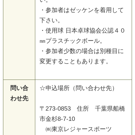
・
参
加
者
は
ゼ
ッ
ケ
ン
を
着
用
し
て
下
さ
い
。
・
使
用
球
日
本
卓
球
協
会
公
認
４
０
㎜
プ
ラ
ス
チ
ッ
ク
ボ
ー
ル
。
・
参
加
者
少
数
の
場
合
は
別
種
目
に
変
更
す
る
こ
と
も
あ
り
ま
す
。
問い合
☆
申
込
場
所
（
問
い
合
わ
せ
先
）
わせ先
〒
2
7
3
-
0
8
5
3
住
所
千
葉
県
船
橋
市
金
杉
8
-
7
-
1
0
㈱
東
京
レ
ジ
ャ
ー
ス
ポ
ー
ツ