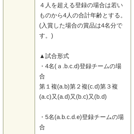
４
人
を
超
え
る
登
録
の
場
合
は
若
い
も
の
か
ら
4
人
の
合
計
年
齢
と
す
る
。
(
入
賞
し
た
場
合
の
賞
品
は
4
名
分
で
す
。
)
▲
試
合
形
式
・
4
名
(
ａ
.
b
.
c
.
d
)
登
録
チ
ー
ム
の
場
合
第
１
複
(
a
.
b
)
第
２
複
(
c
.
d
)
第
３
複
(
a
.
c
)
又
(
a
.
d
)
又
(
b
.
c
)
又
(
b
.
d
)
・
5
名
(
a
.
b
.
c
.
d
.
e
)
登
録
チ
ー
ム
の
場
合