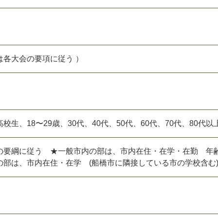
は各大会の要項に従う ）
生、18〜29歳、30代、40代、50代、60代、70代、80代以
の要綱に従う ★一般市内の部は、市内在住・在学・在勤 年
の部は、市内在住・在学 (船橋市に隣接している市の学校含む