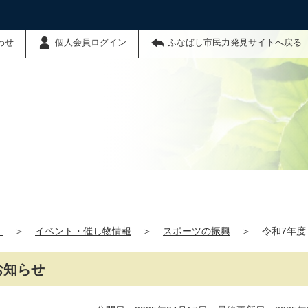
わせ
個人会員ログイン
ふなばし市民力発見サイトへ戻る
】
＞
イベント・催し物情報
＞
スポーツの振興
＞
令和7年
お知らせ