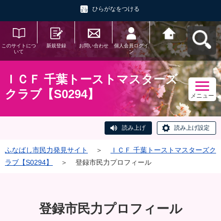
ひらがなをつける
このサイトにつ
新規登録
お問い合わせ
個人会員ログイ
ふなばし市民力
いて
ン
発見サイトへ戻
る
ＩＣＦ 千葉トーストマスターズ
クラブ【S0294】
メニュー
読み上げ
読み上げ設定
ふなばし市民力発見サイト
＞
ＩＣＦ 千葉トーストマスターズク
ラブ【S0294】
＞
登録市民力プロフィール
登録市民力プロフィール