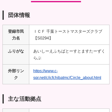
団体情報
登録市民
ＩＣＦ 千葉トーストマスターズクラブ
力名
【S0294】
ふりがな
あいしーえふちばとーすとますたーずく
らぶ
外部リン
https://www.c-
ク
sqr.net/c/icfchibatmc/Circle_about.html
主な活動拠点