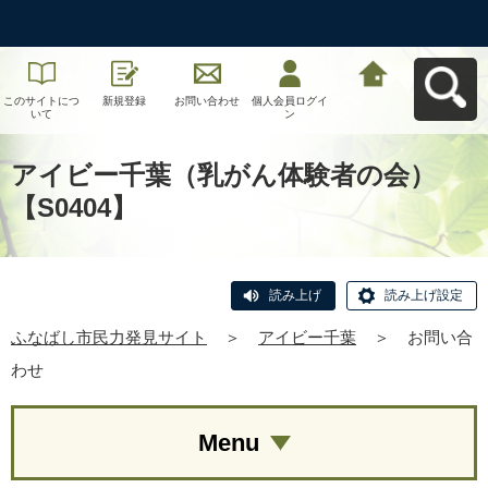
このサイトにつ
新規登録
お問い合わせ
個人会員ログイ
ふなばし市民力
いて
ン
発見サイトへ戻
る
アイビー千葉（乳がん体験者の会）
【S0404】
読み上げ
読み上げ設定
ふなばし市民力発見サイト
＞
アイビー千葉
＞
お問い合
わせ
Menu