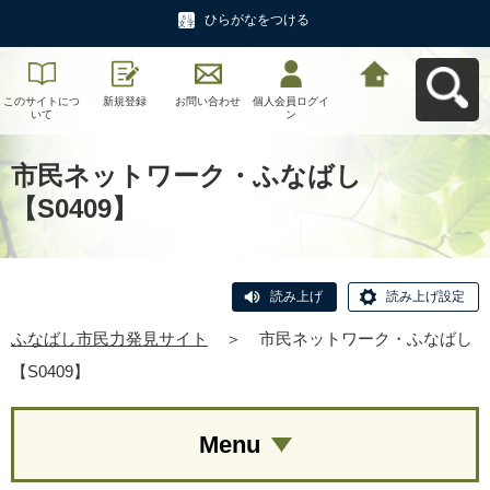
ひらがなをつける
このサイトにつ
新規登録
お問い合わせ
個人会員ログイ
ふなばし市民力
いて
ン
発見サイトへ戻
る
市民ネットワーク・ふなばし
【S0409】
読み上げ
読み上げ設定
ふなばし市民力発見サイト
＞
市民ネットワーク・ふなばし
【S0409】
Menu