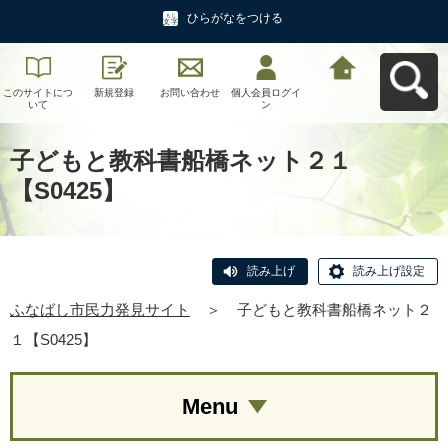
ひらがなをつける
このサイトにつ
新規登録
お問い合わせ
個人会員ログイ
ふなばし市民力
いて
ン
発見サイトへ戻
る
子どもと教科書船橋ネット２１
【S0425】
読み上げ
読み上げ設定
ふなばし市民力発見サイト
＞
子どもと教科書船橋ネット２
１【S0425】
Menu