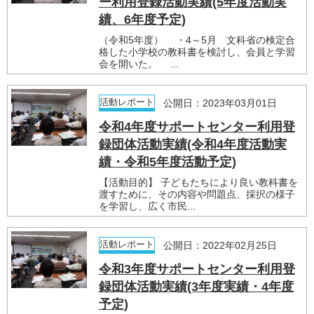
ー利用登録活動実績(5年度活動実
績、6年度予定)
（令和5年度） ・4～5月 文科省の検定合
格した小学校の教科書を検討し、会員と学習
会を開いた。 ...
活動レポート
公開日：2023年03月01日
令和4年度サポートセンター利用登
録団体活動実績(令和4年度活動実
績・令和5年度活動予定)
【活動目的】 子どもたちにより良い教科書を
渡すために、その内容や問題点、採択の様子
を学習し、広く市民...
活動レポート
公開日：2022年02月25日
令和3年度サポートセンター利用登
録団体活動実績(3年度実績・4年度
予定)