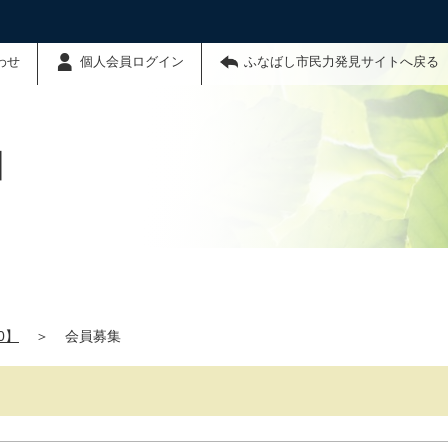
わせ
個人会員ログイン
ふなばし市民力発見サイトへ戻る
】
0】
＞
会員募集