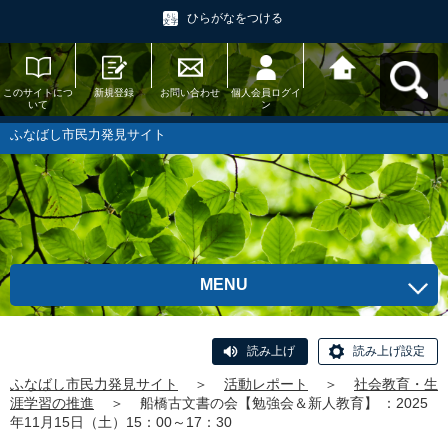
ひらがなをつける
このサイトにつ
新規登録
お問い合わせ
個人会員ログイ
ふなばし市民力
いて
ン
発見サイトへ戻
る
ふなばし市民力発見サイト
MENU
読み上げ
読み上げ設定
ふなばし市民力発見サイト
＞
活動レポート
＞
社会教育・生
涯学習の推進
＞
船橋古文書の会【勉強会＆新人教育】 ：2025
年11月15日（土）15：00～17：30