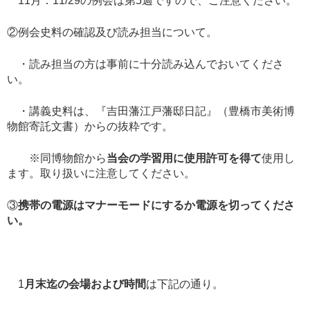
11月：11/29の例会は第5週ですので、ご注意ください。
②例会史料の確認及び読み担当について。
・読み担当の方は事前に十分読み込んでおいてくださ
い。
・講義史料は、『吉田藩江戸藩邸日記』（豊橋市美術博
物館寄託文書）からの抜粋です。
※同博物館から
当会の学習用に使用許可を得て
使用し
ます。取り扱いに注意してください。
③
携帯の電源はマナーモードにするか電源を切ってくださ
い。
1
月末迄の会場および時間
は下記の通り。