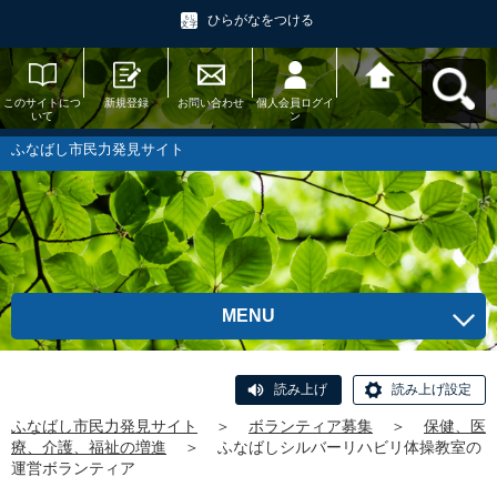
ひらがなをつける
このサイトにつ
新規登録
お問い合わせ
個人会員ログイ
ふなばし市民力
いて
ン
発見サイトへ戻
る
ふなばし市民力発見サイト
MENU
読み上げ
読み上げ設定
ふなばし市民力発見サイト
＞
ボランティア募集
＞
保健、医
療、介護、福祉の増進
＞
ふなばしシルバーリハビリ体操教室の
運営ボランティア