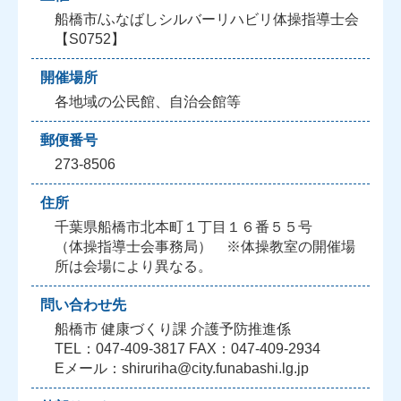
船橋市/ふなばしシルバーリハビリ体操指導士会
【S0752】
開催場所
各地域の公民館、自治会館等
郵便番号
273-8506
住所
千葉県船橋市北本町１丁目１６番５５号
（体操指導士会事務局） ※体操教室の開催場
所は会場により異なる。
問い合わせ先
船橋市 健康づくり課 介護予防推進係
TEL：047-409-3817 FAX：047-409-2934
Eメール：shiruriha@city.funabashi.lg.jp