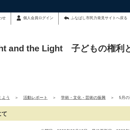
わせ
個人会員ログイン
ふなばし市民力発見サイトへ戻る
ight and the Light 子ども
えよう
＞
活動レポート
＞
学術・文化・芸術の振興
＞
5月
にて