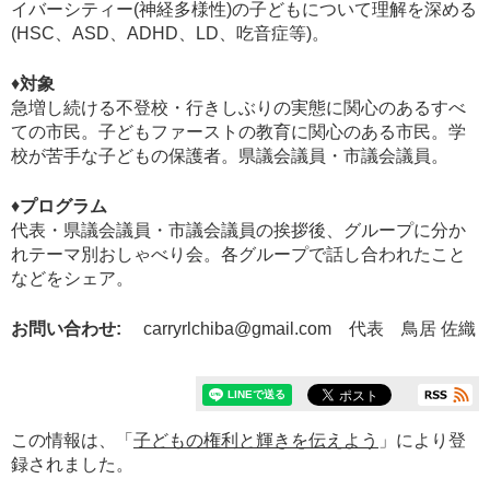
イバーシティー(神経多様性)の子どもについて理解を深める
(HSC、ASD、ADHD、LD、吃音症等)。
♦︎
対象
急増し続ける不登校・行きしぶりの実態に関心のあるすべ
ての市民。子どもファーストの教育に関心のある市民。学
校が苦手な子どもの保護者。県議会議員・市議会議員。
♦︎
プログラム
代表・県議会議員・市議会議員の挨拶後、グループに分か
れテーマ別おしゃべり会。各グループで話し合われたこと
などをシェア。
お問い合わせ:
carryrlchiba@gmail.com 代表 鳥居 佐織
この情報は、「
子どもの権利と輝きを伝えよう
」により登
録されました。