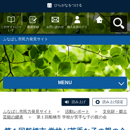
ひらがなをつける
このサイトにつ
新規登録
お問い合わせ
個人会員ログイ
ふなばし市民力
いて
ン
発見サイトへ戻
る
ふなばし市民力発見サイト
MENU
読み上げ
読み上げ設定
ふなばし市民力発見サイト
＞
活動レポート
＞
文化財・郷土
芸能の継承
＞
第１回船橋市 学校が苦手な子の親の会