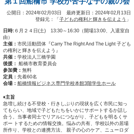
第１回船橋市 学校が苦手な子の親の会
公開日：2024年02月03日 最終更新日：2024年02月13日
登録元：「
子どもの権利と輝きを伝えよう
」
日時:
６月２４日(土) 13:30～16:30（開場13:00、入退室自
由）
主催：
市民活動団体『Carry The Right And The Light 子ども
の権利と輝きを伝えよう』
共催：
学校法人三橋学園
後援：
船橋市教育委員会
参加費：
無料
定員：
先着60名
会場：
船橋情報ビジネス専門学校本館3階学生ホール
♦︎
主旨
急増し続ける不登校・行きしぶりの現状を広く市民に知っ
てもらい、地域で子どもたちをいかにサポートするか話し
合う。当事者同士でリアルにつながり、子どもを明るくサ
ポー トするための情報交換。悩みの共有、学校以外の居場
所作り、学校との連携方法、 親子の心のケア、ニューロダ