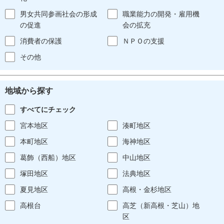
男女共同参画社会の形成
職業能力の開発・雇用機
の促進
会の拡充
消費者の保護
ＮＰＯの支援
その他
地域から探す
すべてにチェック
宮本地区
湊町地区
本町地区
海神地区
葛飾（西船）地区
中山地区
塚田地区
法典地区
夏見地区
高根・金杉地区
高根台
高芝（新高根・芝山）地
区