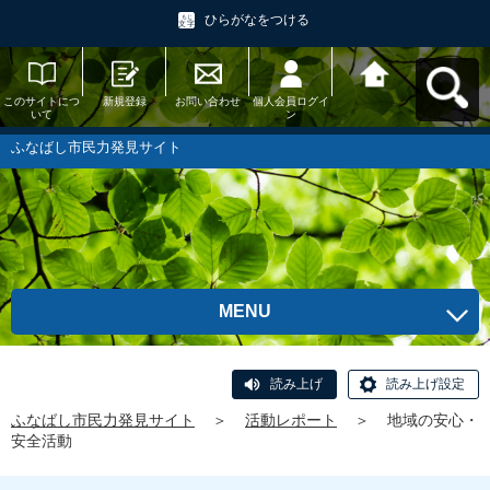
ひらがなをつける
このサイトにつ
新規登録
お問い合わせ
個人会員ログイ
ふなばし市民力
いて
ン
発見サイトへ戻
る
ふなばし市民力発見サイト
MENU
読み上げ
読み上げ設定
ふなばし市民力発見サイト
＞
活動レポート
＞
地域の安心・
安全活動