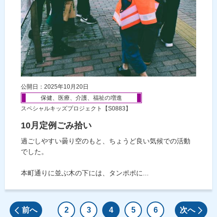
公開日：2025年10月20日
保健、医療、介護、福祉の増進
スペシャルキッズプロジェクト【S0883】
10月定例ごみ拾い
過ごしやすい曇り空のもと、ちょうど良い気候での活動
でした。
本町通りに並ぶ木の下には、タンポポに...
前へ
2
3
4
5
6
次へ