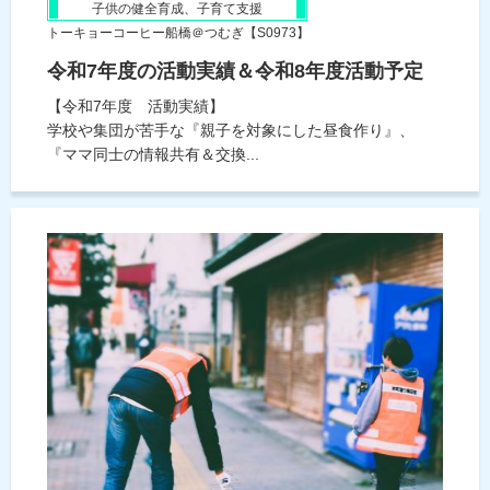
子供の健全育成、子育て支援
トーキョーコーヒー船橋＠つむぎ【S0973】
令和7年度の活動実績＆令和8年度活動予定
【令和7年度 活動実績】
学校や集団が苦手な『親子を対象にした昼食作り』、
『ママ同士の情報共有＆交換...