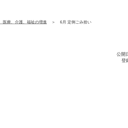
、医療、介護、福祉の増進
＞
6月 定例ごみ拾い
公開日
登