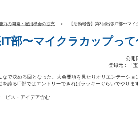
能力の開発・雇用機会の拡充
＞
【活動報告】第3回出張IT部〜マイク
T部〜マイクラカップって何？
公開日
登録元：「
市
んなで決める回となった。大会要項を見たりオリエンテーショ
誇るIT部ではエントリーできればラッキーぐらいでやります～
サービス・アイデア含む