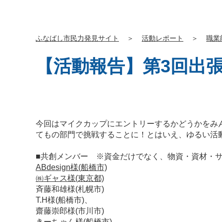
ふなばし市民力発見サイト
＞
活動レポート
＞
職業
【活動報告】第3回出張I
今回はマイクカップにエントリーするかどうかをみ
てもの部門で挑戦することに！とはいえ、ゆるい活動を
■共創メンバー ※資金だけでなく、物資・資材・
ABdesign様(船橋市)
㈱ギャス様(東京都)
斉藤和雄様(札幌市)
T.H様(船橋市)、
齋藤崇郎様(市川市)
きーちゃん様(船橋市)