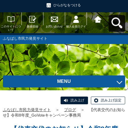
ひらがなをつける
このサイトにつ
新規登録
お問い合わせ
個人会員ログイ
ふなばし市民力
いて
ン
発見サイトへ戻
る
ふなばし市民力発見サイト
MENU
読み上げ
読み上げ設定
ふなばし市民力発見サイト
＞
ブログ
＞
【代表交代のお知ら
せ】令和8年度_GoVoteキャンペーン事務局