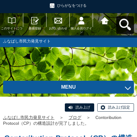
ひらがなをつける
このサイトにつ
新規登録
お問い合わせ
個人会員ログイ
ふなばし市民力
いて
ン
発見サイトへ戻
る
ふなばし市民力発見サイト
MENU
読み上げ
読み上げ設定
ふなばし市民力発見サイト
＞
ブログ
＞
Contoribution
Protocol（CP）の構造設計が完了しました。