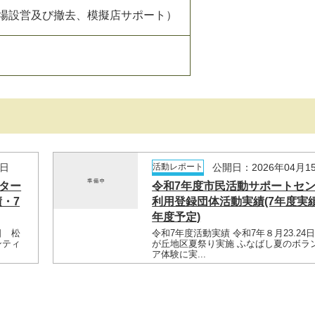
場設営及び撤去、模擬店サポート）
5日
活動レポート
公開日：2026年04月1
ター
令和7年度市民活動サポートセ
・7
利用登録団体活動実績(7年度実
年度予定)
日 松
令和7年度活動実績 令和7年８月23.24
ンティ
が丘地区夏祭り実施 ふなばし夏のボラ
ア体験に実...