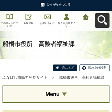
ひらがなをつける
このサイトにつ
新規登録
お問い合わせ
個人会員ログイ
ふなばし市民力
いて
ン
発見サイトへ戻
る
船橋市役所 高齢者福祉課
読み上げ
読み上げ設定
ふなばし市民力発見サイト
＞
船橋市役所 高齢者福祉課
Menu