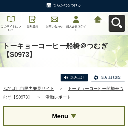
ひらがなをつける
このサイトにつ
新規登録
お問い合わせ
個人会員ログイ
ふなばし市民力
いて
ン
発見サイトへ戻
る
トーキョーコーヒー船橋＠つむぎ
【S0973】
読み上げ
読み上げ設定
ふなばし市民力発見サイト
＞
トーキョーコーヒー船橋＠つ
むぎ【S0973】
＞
活動レポート
Menu