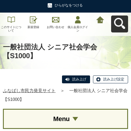
ひらがなをつける
このサイトにつ
新規登録
お問い合わせ
個人会員ログイ
ふなばし市民力
いて
ン
発見サイトへ戻
る
一般社団法人 シニア社会学会
【S1000】
読み上げ
読み上げ設定
ふなばし市民力発見サイト
＞
一般社団法人 シニア社会学会
【S1000】
Menu