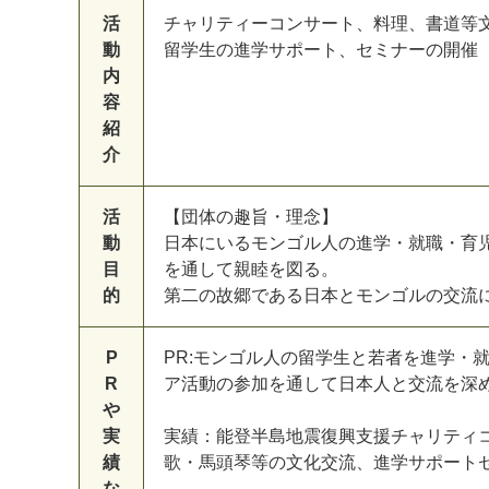
活
チャリティーコンサート、料理、書道等
動
留学生の進学サポート、セミナーの開催
内
容
紹
マイメディア検索
介
活
【団体の趣旨・理念】
動
日本にいるモンゴル人の進学・就職・育
目
を通して親睦を図る。
的
第二の故郷である日本とモンゴルの交流
P
PR:モンゴル人の留学生と若者を進学・
R
ア活動の参加を通して日本人と交流を深
や
実
実績：能登半島地震復興支援チャリティ
績
歌・馬頭琴等の文化交流、進学サポート
な