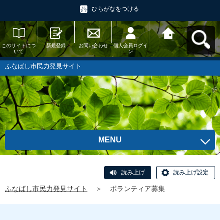
ひらがなをつける
このサイトにつ
新規登録
お問い合わせ
個人会員ログイ
ふなばし市民力
いて
ン
発見サイトへ戻
る
ふなばし市民力発見サイト
MENU
読み上げ
読み上げ設定
ふなばし市民力発見サイト
＞
ボランティア募集