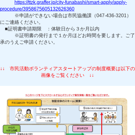
https://ttzk.graffer.jp/city-funabashi/smart-apply/apply-
procedure/3958675605132626360
※申請ができない場合は市民協働課（047-436-3201）
にご連絡ください。
■証明書申請期限 ：体験日から３か月以内
※証明書の発行まで１か月ほどお時間を要します。ご了
承のうえご申請ください。
↓↓ 市民活動ボランティアスタートアップの制度概要は以下の
画像をご覧ください ↓↓