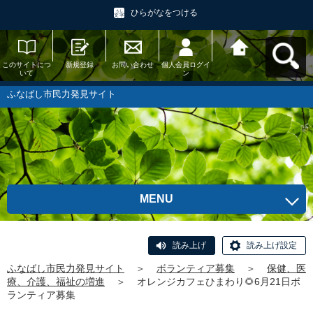
ひらがなをつける
このサイトにつ
新規登録
お問い合わせ
個人会員ログイ
ふなばし市民力
いて
ン
発見サイトへ戻
る
ふなばし市民力発見サイト
MENU
読み上げ
読み上げ設定
ふなばし市民力発見サイト
＞
ボランティア募集
＞
保健、医
療、介護、福祉の増進
＞
オレンジカフェひまわり🌻6月21日ボ
ランティア募集