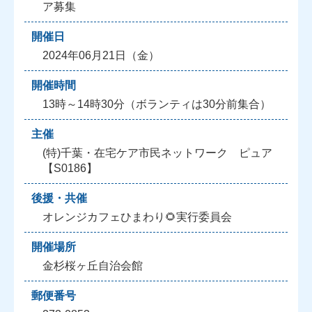
ア募集
開催日
2024年06月21日（金）
開催時間
13時～14時30分（ボランティは30分前集合）
主催
(特)千葉・在宅ケア市民ネットワーク ピュア
【S0186】
後援・共催
オレンジカフェひまわり🌻実行委員会
開催場所
金杉桜ヶ丘自治会館
郵便番号