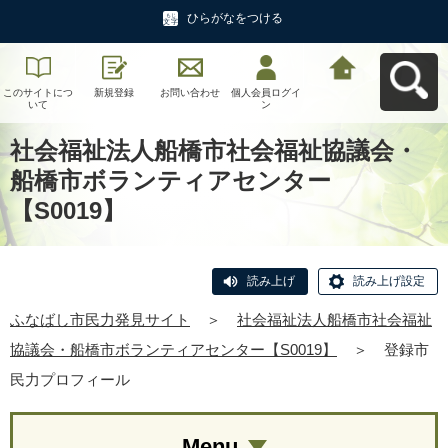
ひらがなをつける
このサイトにつ
新規登録
お問い合わせ
個人会員ログイ
ふなばし市民力
いて
ン
発見サイトへ戻
る
社会福祉法人船橋市社会福祉協議会・
船橋市ボランティアセンター
【S0019】
読み上げ
読み上げ設定
ふなばし市民力発見サイト
＞
社会福祉法人船橋市社会福祉
協議会・船橋市ボランティアセンター【S0019】
＞
登録市
民力プロフィール
Menu