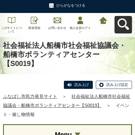
ひらがなをつける
このサイトにつ
新規登録
お問い合わせ
個人会員ログイ
ふなばし市民力
いて
ン
発見サイトへ戻
る
社会福祉法人船橋市社会福祉協議会・
船橋市ボランティアセンター
【S0019】
読み上げ
読み上げ設定
ふなばし市民力発見サイト
＞
社会福祉法人船橋市社会福祉
協議会・船橋市ボランティアセンター【S0019】
＞
イベン
ト・催し物情報
Menu