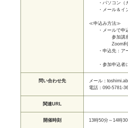
・
パ
ソ
コ
ン
（
・
メ
ー
ル
＆
イ
≪
申
込
み
方
法
≫
・
メ
ー
ル
で
申
参
加
講
Z
o
o
m
利
・
申
込
先
：
ア
・
参
加
申
込
者
問い合わせ先
メ
ー
ル
：
t
o
s
h
i
m
i
.
a
b
電
話
：
0
9
0
-
5
7
8
1
-
3
関連URL
開催時刻
1
3
時
5
0
分
～
1
4
時
3
0