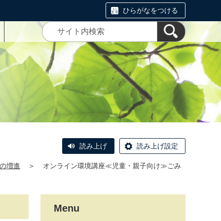
ひらがなをつける
読み上げ
読み上げ設定
の増進
＞
オンライン環境講座≪児童・親子向け≫ごみ
Menu