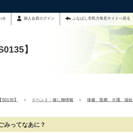
わせ
個人会員ログイン
ふなばし市民力発見サイトへ戻る
0135】
0135】
＞
イベント・催し物情報
＞
保健、医療、介護、福祉
ごみってなあに？