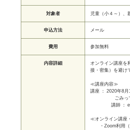
対象者
児
童
（
小
４
～
）
、
申込方法
メ
ー
ル
費用
参
加
無
料
内容詳細
オ
ン
ラ
イ
ン
講
座
を
接
・
密
集
）
を
避
け
≪
講
座
内
容
≫
講
座
：
2
0
2
0
年
8
月
ご
み
っ
講
師
：
e
≪
オ
ン
ラ
イ
ン
講
座
・
Z
o
o
m
利
用
（