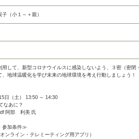
親
子
（
小
１
～
＋
親
）
利
用
し
て
、
新
型
コ
ロ
ナ
ウ
イ
ル
ス
に
感
染
し
な
い
よ
う
、
３
密
（
密
閉
て
、
地
球
温
暖
化
を
学
び
未
来
の
地
球
環
境
を
考
え
行
動
し
ま
し
ょ
う
！
1
5
日
（
土
）
1
3
:
5
0
～
1
4
:
3
0
て
な
あ
に
？
d
f
阿
部
利
美
氏
・
参
加
条
件
≫
オ
ン
ラ
イ
ン
・
テ
レ
ミ
ー
テ
ィ
ン
グ
用
ア
プ
リ
）