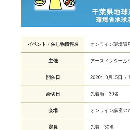
イベント・催し物情報名
オンライン環境講
主催
ア
ー
ス
ド
ク
タ
ー
ふ
開催日
2
0
2
0
年
8
月
1
5
日
（
締切日
先
着
順
3
0
名
会場
オ
ン
ラ
イ
ン
講
座
の
定員
先
着
3
0
名