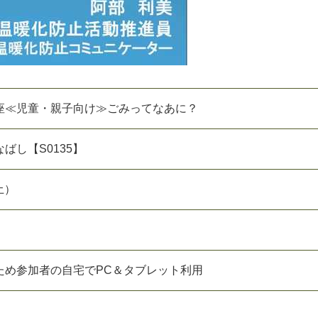
座≪児童・親子向け≫ごみってなあに？
な
ば
し
【
S
0
1
3
5
】
土
）
た
め
参
加
者
の
自
宅
で
P
C
＆
タ
ブ
レ
ッ
ト
利
用