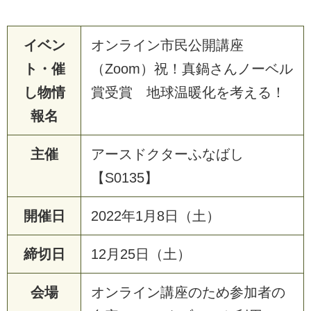
イベン
オンライン市民公開講座
ト・催
（Zoom）祝！真鍋さんノーベル
し物情
賞受賞 地球温暖化を考える！
報名
主催
ア
ー
ス
ド
ク
タ
ー
ふ
な
ば
し
【
S
0
1
3
5
】
開催日
2
0
2
2
年
1
月
8
日
（
土
）
締切日
1
2
月
2
5
日
（
土
）
会場
オ
ン
ラ
イ
ン
講
座
の
た
め
参
加
者
の