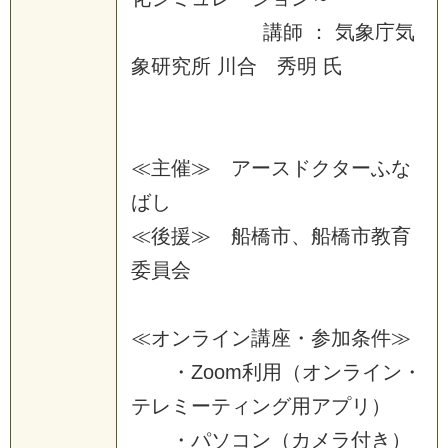
講
師
：
気
象
庁
気
象
研
究
所
川
合
秀
明
氏
≪
主
催
≫
ア
ー
ス
ド
ク
タ
ー
ふ
な
ば
し
≪
後
援
≫
船
橋
市
、
船
橋
市
教
育
委
員
会
≪
オ
ン
ラ
イ
ン
講
座
・
参
加
条
件
≫
・
Z
o
o
m
利
用
（
オ
ン
ラ
イ
ン
・
テ
レ
ミ
ー
テ
ィ
ン
グ
用
ア
プ
リ
）
・
パ
ソ
コ
ン
（
カ
メ
ラ
付
き
）