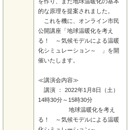
を
作
り
、
ま
た
地
球
温
暖
化
の
基
本
的
な
原
理
を
提
案
さ
れ
ま
し
た
。
こ
れ
を
機
に
、
オ
ン
ラ
イ
ン
市
民
公
開
講
座
「
地
球
温
暖
化
を
考
え
る
！
～
気
候
モ
デ
ル
に
よ
る
温
暖
化
シ
ミ
ュ
レ
ー
シ
ョ
ン
～
」
を
開
催
い
た
し
ま
す
。
≪
講
演
会
内
容
≫
講
演
：
2
0
2
2
年
1
月
8
日
（
土
）
1
4
時
3
0
分
～
1
5
時
3
0
分
地
球
温
暖
化
を
考
え
る
！
～
気
候
モ
デ
ル
に
よ
る
温
暖
化
シ
ミ
ュ
レ
ー
シ
ョ
ン
～