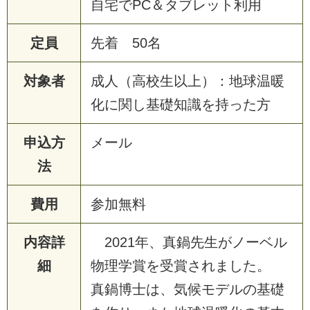
自
宅
で
P
C
＆
タ
ブ
レ
ッ
ト
利
用
定員
先
着
5
0
名
対象者
成
人
（
高
校
生
以
上
）
：
地
球
温
暖
化
に
関
し
基
礎
知
識
を
持
っ
た
方
申込方
メ
ー
ル
法
費用
参
加
無
料
内容詳
2
0
2
1
年
、
真
鍋
先
生
が
ノ
ー
ベ
ル
細
物
理
学
賞
を
受
賞
さ
れ
ま
し
た
。
真
鍋
博
士
は
、
気
候
モ
デ
ル
の
基
礎