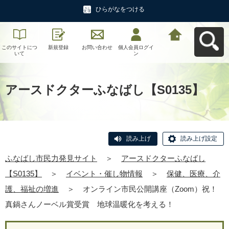
ひらがなをつける
このサイトにつ
新規登録
お問い合わせ
個人会員ログイ
ふなばし市民力
いて
ン
発見サイトへ戻
る
アースドクターふなばし【S0135】
読み上げ
読み上げ設定
ふなばし市民力発見サイト
＞
アースドクターふなばし
【S0135】
＞
イベント・催し物情報
＞
保健、医療、介
護、福祉の増進
＞
オンライン市民公開講座（Zoom）祝！
真鍋さんノーベル賞受賞 地球温暖化を考える！