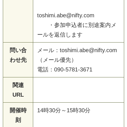
t
o
s
h
i
m
i
.
a
b
e
@
n
i
f
t
y
.
c
o
m
・
参
加
申
込
者
に
別
途
案
内
メ
ー
ル
を
返
信
し
ま
す
問い合
メ
ー
ル
：
t
o
s
h
i
m
i
.
a
b
e
@
n
i
f
t
y
.
c
o
m
わせ先
（
メ
ー
ル
優
先
）
電
話
：
0
9
0
-
5
7
8
1
-
3
6
7
1
関連
URL
開催時
1
4
時
3
0
分
～
1
5
時
3
0
分
刻