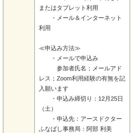
ま
た
は
タ
ブ
レ
ッ
ト
利
用
・
メ
ー
ル
＆
イ
ン
タ
ー
ネ
ッ
ト
利
用
≪
申
込
み
方
法
≫
・
メ
ー
ル
で
申
込
み
参
加
者
氏
名
；
メ
ー
ル
ア
ド
レ
ス
；
Z
o
o
m
利
用
経
験
の
有
無
を
記
入
願
い
ま
す
・
申
込
み
締
切
り
：
1
2
月
2
5
日
（
土
）
・
申
込
先
：
ア
ー
ス
ド
ク
タ
ー
ふ
な
ば
し
事
務
局
：
阿
部
利
美