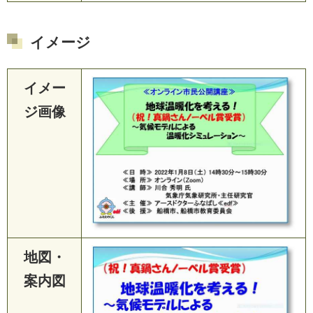
イメージ
イメー
ジ画像
地図・
案内図