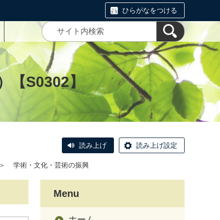
ひらがなをつける
【S0302】
読み上げ
読み上げ設定
＞
学術・文化・芸術の振興
Menu
ホーム