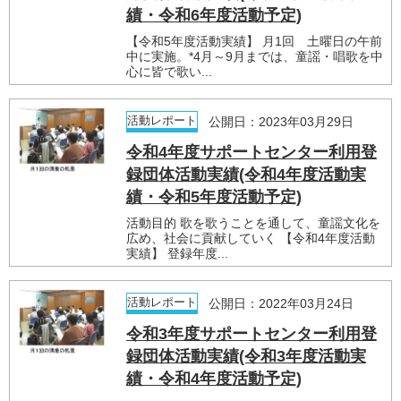
績・令和6年度活動予定)
【令和5年度活動実績】 月1回 土曜日の午前
中に実施。*4月～9月までは、童謡・唱歌を中
心に皆で歌い...
活動レポート
公開日：2023年03月29日
令和4年度サポートセンター利用登
録団体活動実績(令和4年度活動実
績・令和5年度活動予定)
活動目的 歌を歌うことを通して、童謡文化を
広め、社会に貢献していく 【令和4年度活動
実績】 登録年度...
活動レポート
公開日：2022年03月24日
令和3年度サポートセンター利用登
録団体活動実績(令和3年度活動実
績・令和4年度活動予定)