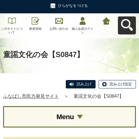
ひらがなをつける
このサイトにつ
新規登録
お問い合わせ
個人会員ログイ
ふなばし市民力
いて
ン
発見サイトへ戻
る
童謡文化の会【S0847】
読み上げ
読み上げ設定
ふなばし市民力発見サイト
＞
童謡文化の会【S0847】
Menu