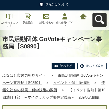
ひらがなをつける
このサイトにつ
新規登録
お問い合わせ
個人会員ログイ
ふなばし市民力
いて
ン
発見サイトへ戻
る
市民活動団体 GoVoteキャンペーン事
務局【S0890】
読み上げ
読み上げ設定
ふなばし市民力発見サイト
＞
市民活動団体 GoVoteキャン
ペーン事務局【S0890】
＞
イベント・催し物情報
＞
情
報化社会の発展、科学技術の振興
＞
【イベント告知】第10
回法典IT部 ～マイクラカップ要件定義編～ 2024/6/5開催