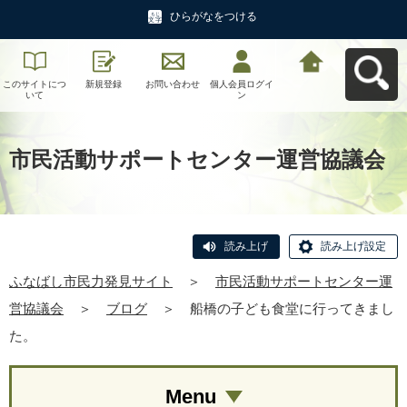
ひらがなをつける
このサイトにつ
新規登録
お問い合わせ
個人会員ログイ
ふなばし市民力
いて
ン
発見サイトへ戻
る
市民活動サポートセンター運営協議会
読み上げ
読み上げ設定
ふなばし市民力発見サイト
＞
市民活動サポートセンター運
営協議会
＞
ブログ
＞
船橋の子ども食堂に行ってきまし
た。
Menu