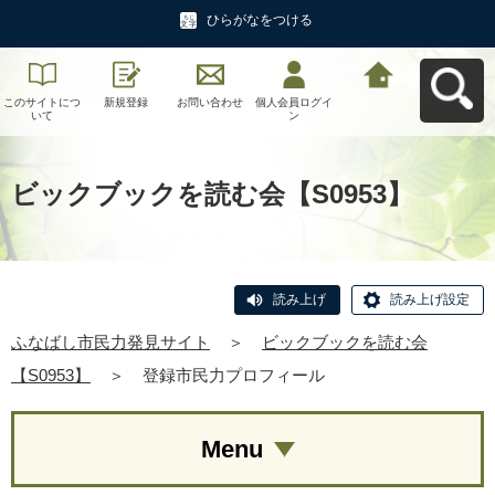
ひらがなをつける
このサイトにつ
新規登録
お問い合わせ
個人会員ログイ
ふなばし市民力
いて
ン
発見サイトへ戻
る
ビックブックを読む会【S0953】
読み上げ
読み上げ設定
ふなばし市民力発見サイト
＞
ビックブックを読む会
【S0953】
＞
登録市民力プロフィール
Menu