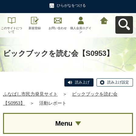
ひらがなをつける
このサイトにつ
新規登録
お問い合わせ
個人会員ログイ
ふなばし市民力
いて
ン
発見サイトへ戻
る
ビックブックを読む会【S0953】
読み上げ
読み上げ設定
ふなばし市民力発見サイト
＞
ビックブックを読む会
【S0953】
＞
活動レポート
Menu