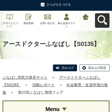
ひらがなをつける
このサイトにつ
新規登録
お問い合わせ
個人会員ログイ
ふなばし市民力
いて
ン
発見サイトへ戻
る
アースドクターふなばし【S0135】
読み上げ
読み上げ設定
ふなばし市民力発見サイト
＞
アースドクターふなばし
【S0135】
＞
活動レポート
＞
社会教育・生涯学習の推
進
＞
第27回ふなばし環境フェア
Menu