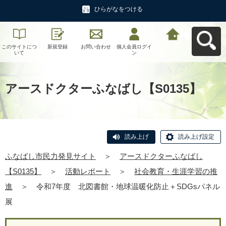
ひらがなをつける
このサイトにつ
新規登録
お問い合わせ
個人会員ログイ
ふなばし市民力
いて
ン
発見サイトへ戻
る
アースドクターふなばし【S0135】
読み上げ
読み上げ設定
ふなばし市民力発見サイト
＞
アースドクターふなばし
【S0135】
＞
活動レポート
＞
社会教育・生涯学習の推
進
＞
令和7年度 北図書館・地球温暖化防止＋SDGsパネル
展