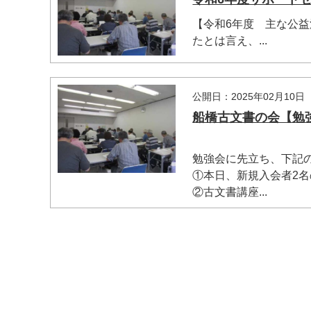
【令和6年度 主な公益
たとは言え、...
公開日：2025年02月10日
船橋古文書の会【勉強会
勉強会に先立ち、下記
マイメディア検索
①本日、新規入会者2
②古文書講座...