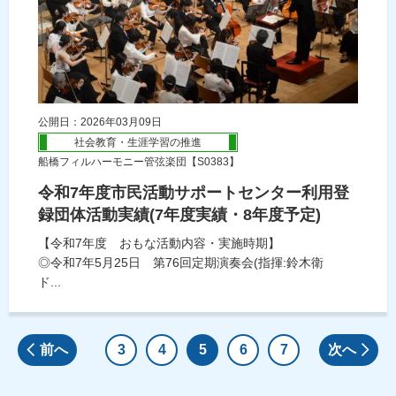
公開日：2026年03月09日
社会教育・生涯学習の推進
船橋フィルハーモニー管弦楽団【S0383】
令和7年度市民活動サポートセンター利用登
録団体活動実績(7年度実績・8年度予定)
【令和7年度 おもな活動内容・実施時期】
◎令和7年5月25日 第76回定期演奏会(指揮:鈴木衛
ド...
前へ
3
4
5
6
7
次へ