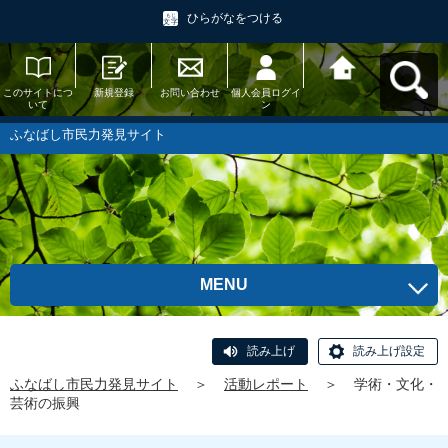
ひらがなをつける
このサイトにつ
新規登録
お問い合わせ
個人会員ログイ
ふなばし市民力
いて
ン
発見サイトへ戻
る
ふなばし市民力発見サイト
MENU
読み上げ
読み上げ設定
ふなばし市民力発見サイト
＞
活動レポート
＞
学術・文化・
芸術の振興