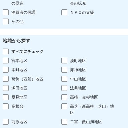
の促進
会の拡充
消費者の保護
ＮＰＯの支援
その他
地域から探す
すべてにチェック
宮本地区
湊町地区
本町地区
海神地区
葛飾（西船）地区
中山地区
塚田地区
法典地区
夏見地区
高根・金杉地区
高根台
高芝（新高根・芝山）地
区
前原地区
二宮・飯山満地区