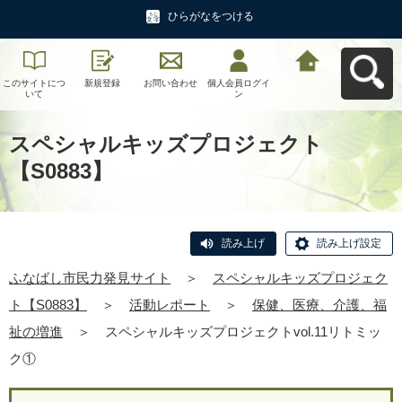
ひらがなをつける
このサイトにつ
新規登録
お問い合わせ
個人会員ログイ
ふなばし市民力
いて
ン
発見サイトへ戻
る
スペシャルキッズプロジェクト
【S0883】
読み上げ
読み上げ設定
ふなばし市民力発見サイト
＞
スペシャルキッズプロジェク
ト【S0883】
＞
活動レポート
＞
保健、医療、介護、福
祉の増進
＞
スペシャルキッズプロジェクトvol.11リトミッ
ク①