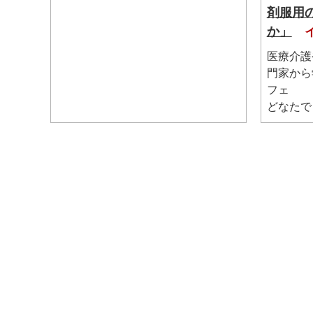
剤服用
か」
医療介護
門家から
フェ
どなたで