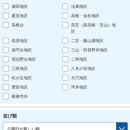
塚田地区
法典地区
夏見地区
高根・金杉地区
高根台
高芝（新高根・芝山）地
区
前原地区
二宮・飯山満地区
薬円台地区
三山・田喜野井地区
習志野台地区
二和地区
三咲地区
八木が谷地区
松が丘地区
大穴地区
豊富地区
坪井地区
船橋市外
並び順