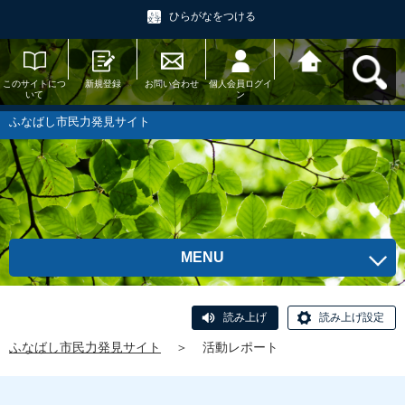
ひらがなをつける
このサイトにつ
新規登録
お問い合わせ
個人会員ログイ
ふなばし市民力
いて
ン
発見サイトへ戻
る
ふなばし市民力発見サイト
MENU
読み上げ
読み上げ設定
ふなばし市民力発見サイト
＞
活動レポート