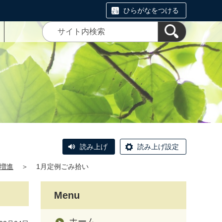
ひらがなをつける
読み上げ
読み上げ設定
増進
＞
1月定例ごみ拾い
Menu
ホーム