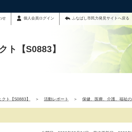
わせ
個人会員ログイン
ふなばし市民力発見サイトへ戻る
ト【S0883】
クト【S0883】
＞
活動レポート
＞
保健、医療、介護、福祉の