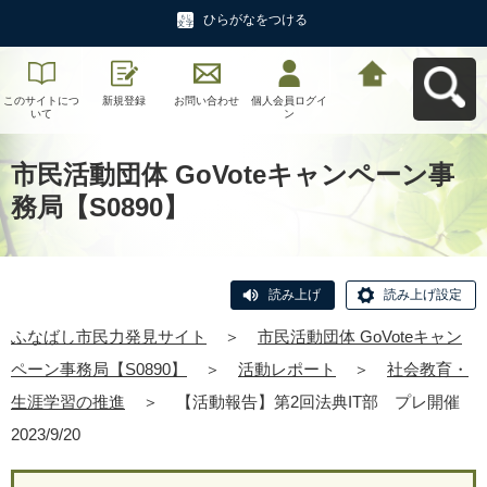
ひらがなをつける
このサイトにつ
新規登録
お問い合わせ
個人会員ログイ
ふなばし市民力
いて
ン
発見サイトへ戻
る
市民活動団体 GoVoteキャンペーン事
務局【S0890】
読み上げ
読み上げ設定
ふなばし市民力発見サイト
＞
市民活動団体 GoVoteキャン
ペーン事務局【S0890】
＞
活動レポート
＞
社会教育・
生涯学習の推進
＞
【活動報告】第2回法典IT部 プレ開催
2023/9/20