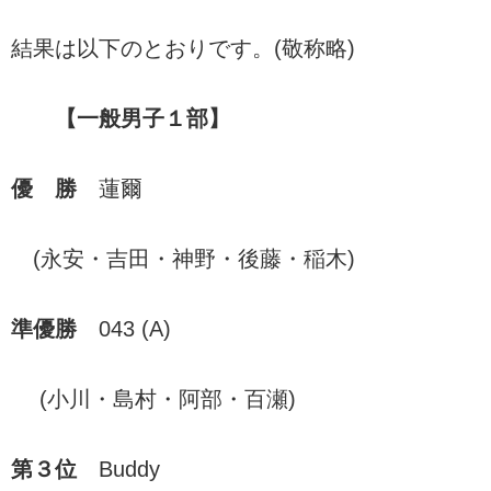
結果は以下のとおりです。(敬称略)
【一般男子１部】
優 勝
蓮爾
(永安・吉田・神野・後藤・稲木)
準優勝
043 (A)
(小川・島村・阿部・百瀬)
第３位
Buddy