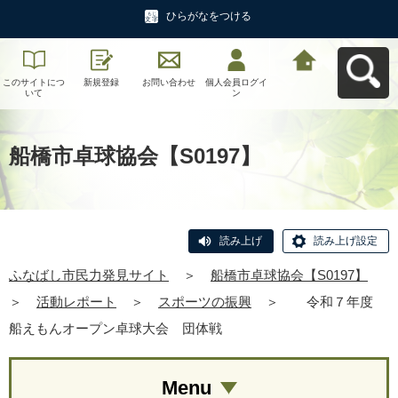
ひらがなをつける
このサイトにつ
新規登録
お問い合わせ
個人会員ログイ
ふなばし市民力
いて
ン
発見サイトへ戻
る
船橋市卓球協会【S0197】
読み上げ
読み上げ設定
ふなばし市民力発見サイト
＞
船橋市卓球協会【S0197】
＞
活動レポート
＞
スポーツの振興
＞
令和７年度
船えもんオープン卓球大会 団体戦
Menu