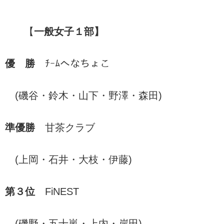
【
一般女子１部】
優 勝
ﾁｰﾑへなちょこ
(磯谷・鈴木・山下・野澤・森田)
準優勝
甘茶クラブ
(上岡・石井・大枝・伊藤)
第３位
FiNEST
(磯野・五十嵐・上内・岸田)