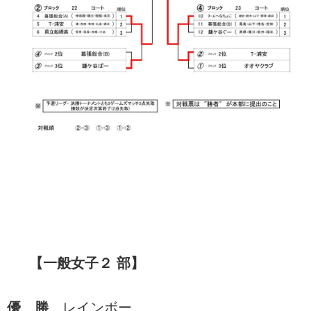
【一般女子２ 部】
優 勝
レインボー