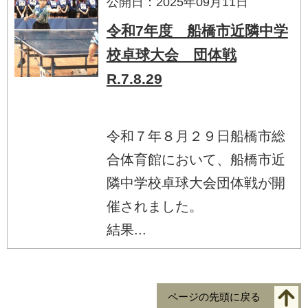
公開日：2025年09月11日
令和7年度 船橋市近隣中学
校卓球大会 団体戦
R.7.8.29
令和７年８月２９日船橋市総
合体育館において、船橋市近
隣中学校卓球大会団体戦が開
催されました。
結果...
ページの先頭に戻る