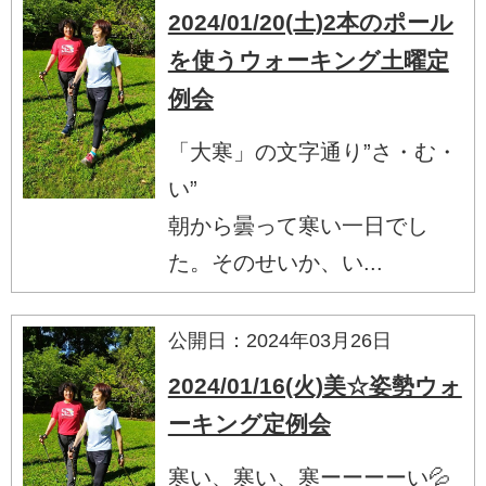
2024/01/20(土)2本のポール
を使うウォーキング土曜定
例会
「大寒」の文字通り”さ・む・
い”
朝から曇って寒い一日でし
た。そのせいか、い...
公開日：2024年03月26日
2024/01/16(火)美☆姿勢ウォ
ーキング定例会
寒い、寒い、寒ーーーーい💦