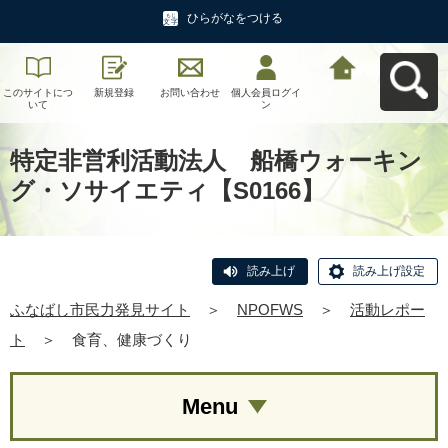
ひらがなをつける
このサイトにつ
新規登録
お問い合わせ
個人会員ログイ
ふなばし市民力
いて
ン
発見サイトへ戻
る
特定非営利活動法人 船橋ウォーキン
グ・ソサイエティ【S0166】
読み上げ
読み上げ設定
ふなばし市民力発見サイト
＞
NPOFWS
＞
活動レポー
ト
＞
食育、健康づくり
Menu