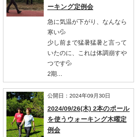
ーキング定例会
急に気温が下がり、なんなら
寒い💦
少し前まで猛暑猛暑と言って
いたのに、これは体調崩すや
つです💦
2期...
公開日：2024年09月30日
2024/09/26(木) 2本のポール
を使うウォーキング木曜定
例会