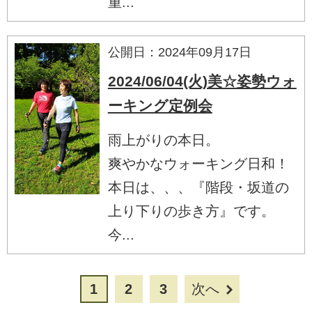
重...
公開日：2024年09月17日
2024/06/04(火)美☆姿勢ウォ
ーキング定例会
雨上がりの本日。
爽やかなウォーキング日和！
本日は、、、『階段・坂道の
上り下りの歩き方』です。
今...
1
2
3
次へ